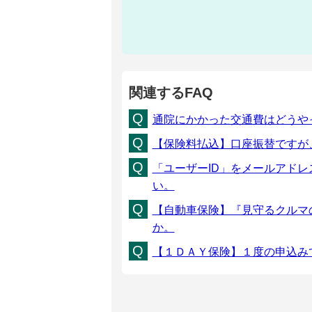
関連するFAQ
通院にかかった交通費はどうや
【保険料払込】口座振替ですが
「ユーザーID」をメールアド
い。
【自動車保険】『見守るクルマ
か。
【１ＤＡＹ保険】１度の申込み