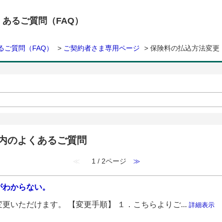
くあるご質問（FAQ）
るご質問（FAQ）
>
ご契約者さま専用ページ
>
保険料の払込方法変更
 内のよくあるご質問
≪
1 / 2ページ
≫
がわからない。
更いただけます。 【変更手順】 １．こちらよりご...
詳細表示