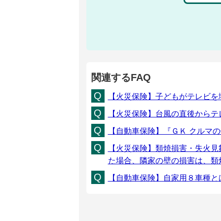
関連するFAQ
【火災保険】子どもがテレビを
【火災保険】台風の直後からテ
【自動車保険】『ＧＫ クルマ
【火災保険】類焼損害・失火見
た場合、隣家の壁の損害は、類
【自動車保険】自家用８車種と